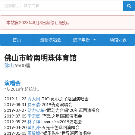
本站自2023年8月3日起停止服务。
首页
最新演唱会
选择年份
场馆列表
佛山市岭南明珠体育馆
佛山
9500座
演唱会
*从2018年起统计。
2019-11-23
方大同
-TIO 灵心之子巡回演唱会
2019-08-31
费玉清
-2019告别演唱会
2019-07-27
动力火车
-"跟动力合唱"20年巡回演唱会
2019-07-05
李宗盛
-[有歌之年]巡回演唱会
2019-05-25
林子祥
-Lamusical2019演唱会
2019-04-20
黄凯芹
-五光十色巡回演唱会
2019-01-05
萧敬腾
-“娱乐先生”世界巡回演唱会