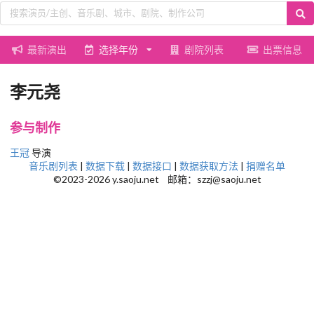
最新演出
选择年份
剧院列表
出票信息
李元尧
参与制作
王冠
导演
音乐剧列表
|
数据下载
|
数据接口
|
数据获取方法
|
捐赠名单
©2023-2026 y.saoju.net 邮箱：szzj@saoju.net