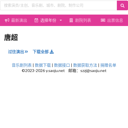
最新演出
选择年份
剧院列表
出票信息
唐超
过往演出
下载全部
音乐剧列表
|
数据下载
|
数据接口
|
数据获取方法
|
捐赠名单
©2023-2026 y.saoju.net 邮箱：szzj@saoju.net