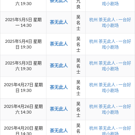
茶无此人
九
六 19:30
戏小剧场
良
吴
2025年5月5日 星期
杭州
茶无此人 · 一台好
茶无此人
名
一 14:30
戏小剧场
士
吴
2025年5月4日 星期
杭州
茶无此人 · 一台好
茶无此人
名
日 19:30
戏小剧场
士
吴
2025年5月3日 星期
杭州
茶无此人 · 一台好
茶无此人
名
六 19:30
戏小剧场
士
吴
2025年4月27日 星期
杭州
茶无此人 · 一台好
茶无此人
名
日 19:30
戏小剧场
士
吴
2025年4月26日 星期
杭州
茶无此人 · 一台好
茶无此人
名
六 14:30
戏小剧场
士
吴
2025年4月20日 星期
杭州
茶无此人 · 一台好
茶无此人
名
日 14:30
戏小剧场