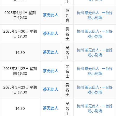
士
黄
2025年4月1日 星期
杭州
茶无此人 · 一台好
茶无此人
九
二 19:30
戏小剧场
良
吴
2025年3月30日 星期
杭州
茶无此人 · 一台好
茶无此人
名
日 19:30
戏小剧场
士
吴
杭州
茶无此人 · 一台好
茶无此人
14:30
名
戏小剧场
士
吴
2025年3月27日 星期
杭州
茶无此人 · 一台好
茶无此人
名
四 19:30
戏小剧场
士
吴
2025年3月23日 星期
杭州
茶无此人 · 一台好
茶无此人
名
日 19:30
戏小剧场
士
吴
杭州
茶无此人 · 一台好
茶无此人
14:30
名
戏小剧场
士