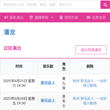
最新演出
选择年份
剧院列表
出票信息
潘龙
过往演出
显示同场演员
角
时间
音乐剧
剧院
色
黄
2025年6月21日 星期
杭州
茶无此人 · 一台好
茶无此人
九
六 14:30
戏小剧场
良
吴
2025年6月20日 星期
杭州
茶无此人 · 一台好
茶无此人
名
五 19:30
戏小剧场
士