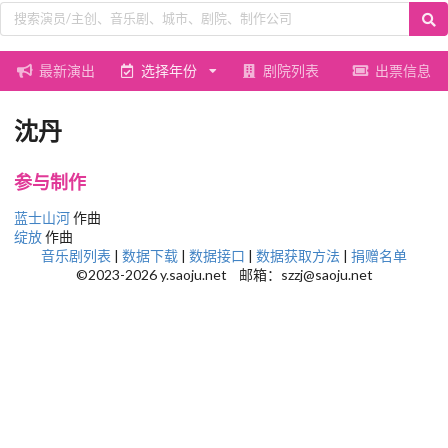
最新演出
选择年份
剧院列表
出票信息
沈丹
参与制作
蓝士山河
作曲
绽放
作曲
音乐剧列表
|
数据下载
|
数据接口
|
数据获取方法
|
捐赠名单
©2023-2026 y.saoju.net 邮箱：szzj@saoju.net