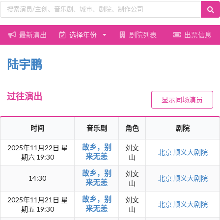
最新演出
选择年份
剧院列表
出票信息
陆宇鹏
过往演出
显示同场演员
时间
音乐剧
角色
剧院
故乡，别
2025年11月22日 星
刘文
北京
顺义大剧院
来无恙
期六 19:30
山
故乡，别
刘文
14:30
北京
顺义大剧院
来无恙
山
故乡，别
2025年11月21日 星
刘文
北京
顺义大剧院
来无恙
期五 19:30
山