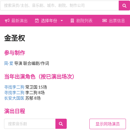
最新演出
选择年份
剧院列表
出票信息
金圣权
参与制作
简·爱
导演 联合编剧/作词
当年出演角色（按已演出场次）
寻找李二狗
常卫国 15场
寻找李二狗
李二狗 8场
长安大国医
苏郁 8场
演出日程
显示同场演员