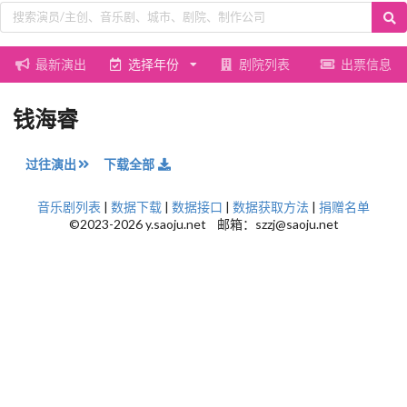
最新演出
选择年份
剧院列表
出票信息
钱海睿
过往演出
下载全部
音乐剧列表
|
数据下载
|
数据接口
|
数据获取方法
|
捐赠名单
©2023-2026 y.saoju.net 邮箱：szzj@saoju.net