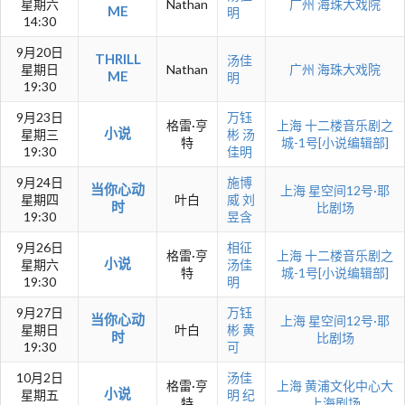
星期六
Nathan
广州
海珠大戏院
ME
明
14:30
9月20日
THRILL
汤佳
星期日
Nathan
广州
海珠大戏院
ME
明
19:30
9月23日
万钰
格雷·亨
上海
十二楼音乐剧之
小说
星期三
彬
汤
特
城-1号[小说编辑部]
19:30
佳明
9月24日
施博
当你心动
上海
星空间12号·耶
星期四
叶白
威
刘
时
比剧场
19:30
昱含
9月26日
相征
格雷·亨
上海
十二楼音乐剧之
小说
星期六
汤佳
特
城-1号[小说编辑部]
19:30
明
9月27日
万钰
当你心动
上海
星空间12号·耶
星期日
叶白
彬
黄
时
比剧场
19:30
可
10月2日
汤佳
格雷·亨
上海
黄浦文化中心大
小说
星期五
明
纪
特
上海剧场