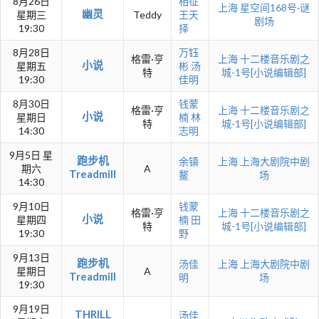
8月26日
相征
上海
星空间168号·谜
幽灵
星期三
Teddy
王天
剧场
19:30
择
8月28日
万钰
格雷·亨
上海
十二楼音乐剧之
小说
星期五
彬
汤
特
城-1号[小说编辑部]
19:30
佳明
8月30日
钱蒙
格雷·亨
上海
十二楼音乐剧之
小说
星期日
楠
林
特
城-1号[小说编辑部]
14:30
志明
9月5日 星
跑步机
余镇
上海
上海大剧院中剧
期六
A
Treadmill
鳌
场
14:30
9月10日
钱蒙
格雷·亨
上海
十二楼音乐剧之
小说
星期四
楠
田
特
城-1号[小说编辑部]
19:30
野
9月13日
跑步机
汤佳
上海
上海大剧院中剧
星期日
A
Treadmill
明
场
19:30
9月19日
THRILL
汤佳