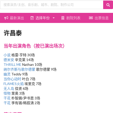
最新演出
选择年份
剧院列表
出票信息
许昌泰
当年出演角色（按已演出场次）
小说
格雷·亨特 30场
德米安
辛克莱 14场
THRILL ME
Nathan 10场
纳尔齐斯与歌尔德蒙
歌尔德蒙 9场
幽灵
Teddy 9场
当你心动时
叶白 7场
FLAMES火焰
埃里克 7场
无人岛
佳贤 6场
怪物
里奥 3场
干花
朴智錫/尹书恩 3场
干花
李有锡/韩叙潾 2场