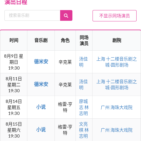
演出日程
不显示同场演员
同场
时间
音乐剧
角色
剧院
演员
8月9日 星
汤佳
上海
十二楼音乐剧之
德米安
期日
辛克莱
明
城·圆形剧场
19:30
8月11日
汤佳
上海
十二楼音乐剧之
德米安
星期二
辛克莱
明
城·圆形剧场
19:30
8月14日
廖城
格雷·亨
小说
星期五
志
林
广州
海珠大戏院
特
19:30
志明
8月15日
文亮
格雷·亨
小说
星期六
棋
林
广州
海珠大戏院
特
19:30
志明