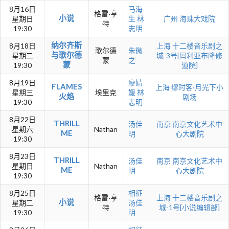
8月16日
马海
格雷·亨
小说
星期日
生
林
广州
海珠大戏院
特
19:30
志明
纳尔齐斯
8月18日
上海
十二楼音乐剧之
歌尔德
朱微
与歌尔德
星期二
城-3号[玛利亚布隆修
蒙
之
蒙
19:30
道院]
8月19日
廖婧
FLAMES
上海
缪时客·月光下小
星期三
埃里克
媛
林
火焰
剧场
19:30
志明
8月22日
THRILL
汤佳
南京
南京文化艺术中
星期六
Nathan
ME
明
心大剧院
19:30
8月23日
THRILL
汤佳
南京
南京文化艺术中
星期日
Nathan
ME
明
心大剧院
19:30
8月25日
相征
格雷·亨
上海
十二楼音乐剧之
小说
星期二
汤佳
特
城-1号[小说编辑部]
19:30
明