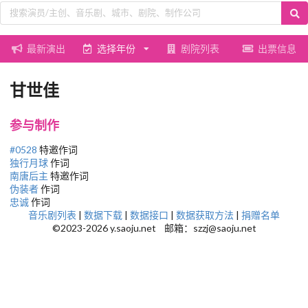
最新演出
选择年份
剧院列表
出票信息
甘世佳
参与制作
#0528
特邀作词
独行月球
作词
南唐后主
特邀作词
伪装者
作词
忠诚
作词
音乐剧列表
|
数据下载
|
数据接口
|
数据获取方法
|
捐赠名单
©2023-2026 y.saoju.net 邮箱：szzj@saoju.net