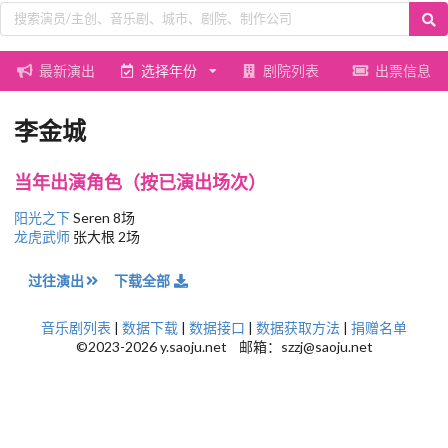
最新演出
选择年份
剧院列表
出票信息
李金城
当年出演角色（按已演出场次）
阳光之下
Seren 8场
龙虎武师
张大根 2场
过往演出
下载全部
音乐剧列表
|
数据下载
|
数据接口
|
数据获取方法
|
捐赠名单
©2023-2026 y.saoju.net 邮箱：szzj@saoju.net