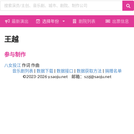
最新演出
选择年份
剧院列表
出票信息
王越
参与制作
八女投江
作词 作曲
音乐剧列表
|
数据下载
|
数据接口
|
数据获取方法
|
捐赠名单
©2023-2026 y.saoju.net 邮箱：szzj@saoju.net