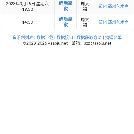
醉后赢
2023年3月25日 星期六
周大
郑州
郑州艺术宫
家
19:30
福
醉后赢
周大
14:30
郑州
郑州艺术宫
家
福
音乐剧列表
|
数据下载
|
数据接口
|
数据获取方法
|
捐赠名单
©2023-2026 y.saoju.net 邮箱：szzj@saoju.net