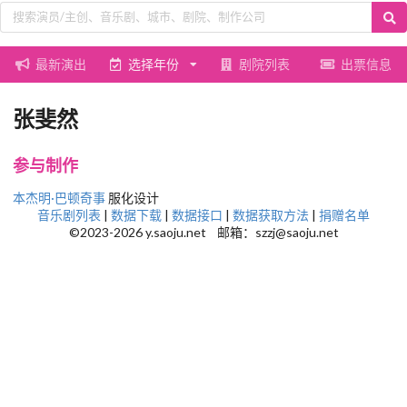
最新演出
选择年份
剧院列表
出票信息
张斐然
参与制作
本杰明·巴顿奇事
服化设计
音乐剧列表
|
数据下载
|
数据接口
|
数据获取方法
|
捐赠名单
©2023-2026 y.saoju.net 邮箱：szzj@saoju.net