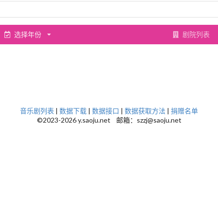
选择年份
剧院列表
音乐剧列表
|
数据下载
|
数据接口
|
数据获取方法
|
捐赠名单
©2023-2026 y.saoju.net 邮箱：szzj@saoju.net