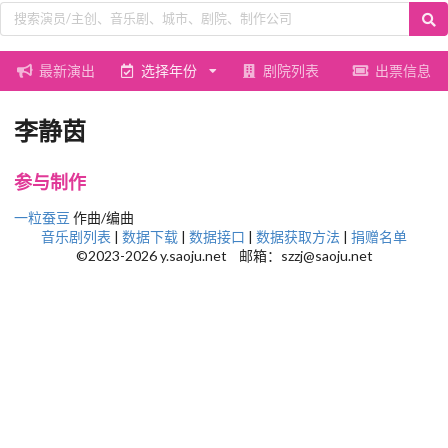
最新演出
选择年份
剧院列表
出票信息
李静茵
参与制作
一粒蚕豆
作曲/编曲
音乐剧列表
|
数据下载
|
数据接口
|
数据获取方法
|
捐赠名单
©2023-2026 y.saoju.net 邮箱：szzj@saoju.net