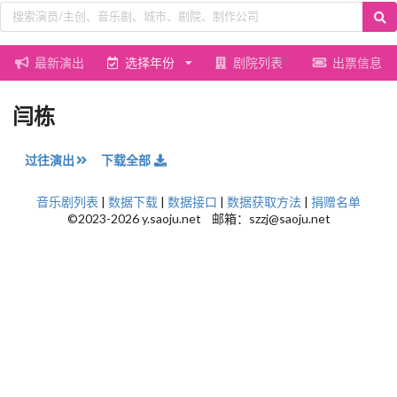
最新演出
选择年份
剧院列表
出票信息
闫栋
过往演出
下载全部
音乐剧列表
|
数据下载
|
数据接口
|
数据获取方法
|
捐赠名单
©2023-2026 y.saoju.net 邮箱：szzj@saoju.net