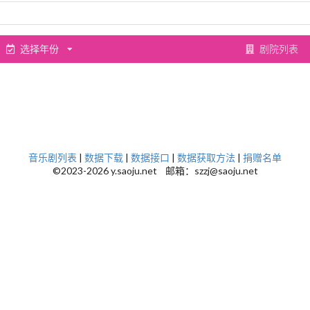
选择年份
剧院列表
音乐剧列表
|
数据下载
|
数据接口
|
数据获取方法
|
捐赠名单
©2023-2026 y.saoju.net 邮箱：szzj@saoju.net