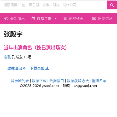
最新演出
选择年份
剧院列表
出票信息
张殿宇
当年出演角色（按已演出场次）
南孔
孔端友 15场
过往演出
下载全部
音乐剧列表
|
数据下载
|
数据接口
|
数据获取方法
|
捐赠名单
©2023-2026 y.saoju.net 邮箱：szzj@saoju.net