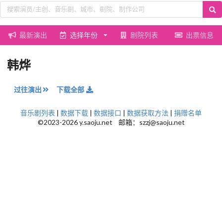
最新演出
选择年份
剧院列表
出票信息
韩烨
过往演出
下载全部
音乐剧列表
|
数据下载
|
数据接口
|
数据获取方法
|
捐赠名单
©2023-2026 y.saoju.net 邮箱：szzj@saoju.net