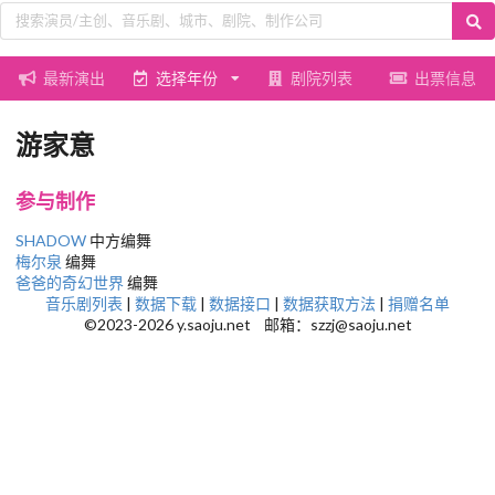
最新演出
选择年份
剧院列表
出票信息
游家意
参与制作
SHADOW
中方编舞
梅尔泉
编舞
爸爸的奇幻世界
编舞
音乐剧列表
|
数据下载
|
数据接口
|
数据获取方法
|
捐赠名单
©2023-2026 y.saoju.net 邮箱：szzj@saoju.net