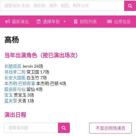
最新演出
选择年份
剧院列表
出票信息
高杨
当年出演角色（按已演出场次）
长腿叔叔
Jervis 26场
寻找李二狗
常卫国 17场
长安大国医
白玉竹 7场
本杰明·巴顿奇事
本杰明·巴顿 4场
狐说臣与仙
留仙 4场
宝玉
贾宝玉 3场
蓝关雪
天青 1场
演出日程
不显示同场演员