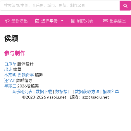
最新演出
选择年份
剧院列表
出票信息
侯颖
参与制作
白爪草
肢体设计
出走
编舞
本杰明·巴顿奇事
编舞
还“Ai”
舞蹈编导
星期三
2026版编舞
音乐剧列表
|
数据下载
|
数据接口
|
数据获取方法
|
捐赠名单
©2023-2026 y.saoju.net 邮箱：szzj@saoju.net