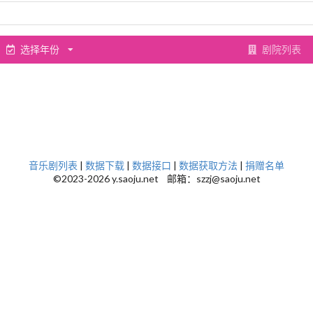
选择年份
剧院列表
音乐剧列表
|
数据下载
|
数据接口
|
数据获取方法
|
捐赠名单
©2023-2026 y.saoju.net 邮箱：szzj@saoju.net