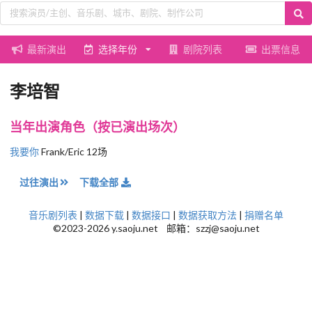
最新演出
选择年份
剧院列表
出票信息
李培智
当年出演角色（按已演出场次）
我要你
Frank/Eric 12场
过往演出
下载全部
音乐剧列表
|
数据下载
|
数据接口
|
数据获取方法
|
捐赠名单
©2023-2026 y.saoju.net 邮箱：szzj@saoju.net