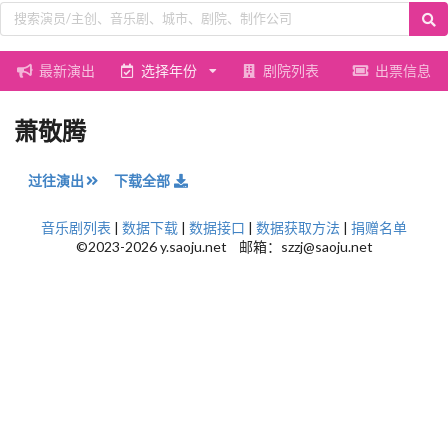
最新演出
选择年份
剧院列表
出票信息
萧敬腾
过往演出
下载全部
音乐剧列表
|
数据下载
|
数据接口
|
数据获取方法
|
捐赠名单
©2023-2026 y.saoju.net 邮箱：szzj@saoju.net