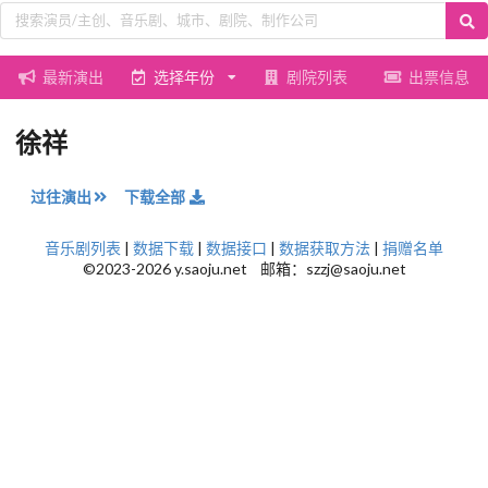
最新演出
选择年份
剧院列表
出票信息
徐祥
过往演出
下载全部
音乐剧列表
|
数据下载
|
数据接口
|
数据获取方法
|
捐赠名单
©2023-2026 y.saoju.net 邮箱：szzj@saoju.net