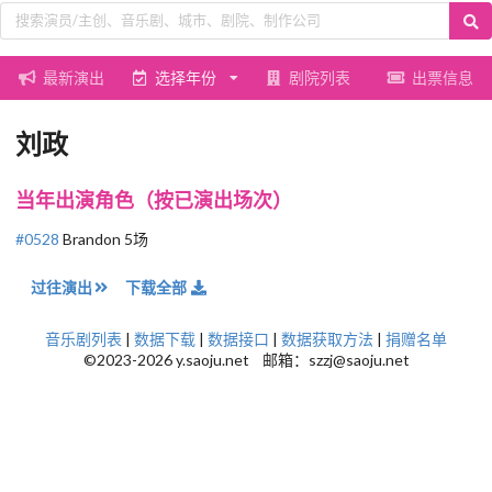
最新演出
选择年份
剧院列表
出票信息
刘政
当年出演角色（按已演出场次）
#0528
Brandon 5场
过往演出
下载全部
音乐剧列表
|
数据下载
|
数据接口
|
数据获取方法
|
捐赠名单
©2023-2026 y.saoju.net 邮箱：szzj@saoju.net