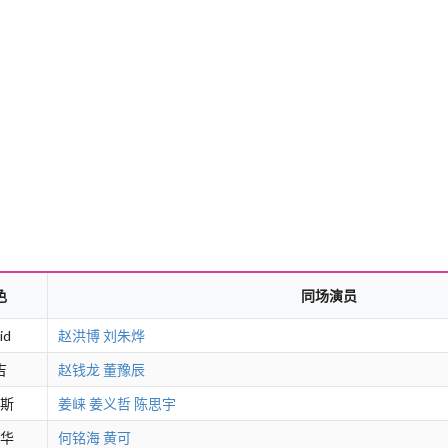
色
同场演员
id
赵洪博
刘朱烨
吉
赵钱龙
董豫辰
斯
姜崃
姜义哲
陈思宇
华
何铭海
黄可