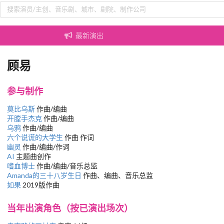
最新演出
顾易
参与制作
莫比乌斯
作曲/编曲
开膛手杰克
作曲/编曲
乌鸦
作曲/编曲
六个说谎的大学生
作曲 作词
幽灵
作曲/编曲/作词
AI
主题曲创作
嗜血博士
作曲/编曲/音乐总监
Amanda的三十八岁生日
作曲、编曲、音乐总监
如果
2019版作曲
当年出演角色（按已演出场次）