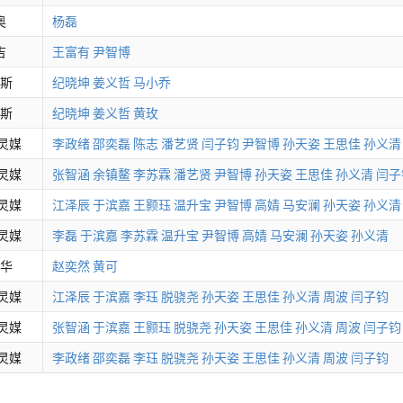
奥
杨磊
吉
王富有
尹智博
斯
纪晓坤
姜义哲
马小乔
斯
纪晓坤
姜义哲
黄玫
灵媒
李政绪
邵奕磊
陈志
潘艺贤
闫子钧
尹智博
孙天姿
王思佳
孙义清
灵媒
张智涵
余镇鳌
李苏霖
潘艺贤
尹智博
孙天姿
王思佳
孙义清
闫子
灵媒
江泽辰
于滨嘉
王颢珏
温升宝
尹智博
高婧
马安澜
孙天姿
孙义清
灵媒
李磊
于滨嘉
李苏霖
温升宝
尹智博
高婧
马安澜
孙天姿
孙义清
华
赵奕然
黄可
灵媒
江泽辰
于滨嘉
李珏
脱骁尧
孙天姿
王思佳
孙义清
周波
闫子钧
灵媒
张智涵
于滨嘉
王颢珏
脱骁尧
孙天姿
王思佳
孙义清
周波
闫子钧
灵媒
李政绪
邵奕磊
李珏
脱骁尧
孙天姿
王思佳
孙义清
周波
闫子钧