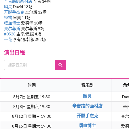
辛吉路的画材店
辛吉 14场
幽灵
David 13场
开膛手杰克
查尔斯 12场
怪物
里奥 11场
嗜血博士
爱德华 10场
奥尔菲斯
奥尔菲斯 9场
#0528
主宰/灵媒 4场
干花
李有锡/韩叙潾 2场
演出日程
时间
音乐剧
角
幽灵
8月7日 星期五 19:30
Dav
辛吉路的画材店
8月8日 星期六 19:30
辛
开膛手杰克
8月12日 星期三 19:30
查尔
嗜血博士
8月15日 星期六 19:30
爱德