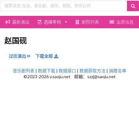
最新演出
选择年份
剧院列表
出票信息
赵国砚
过往演出
下载全部
音乐剧列表
|
数据下载
|
数据接口
|
数据获取方法
|
捐赠名单
©2023-2026 y.saoju.net 邮箱：szzj@saoju.net