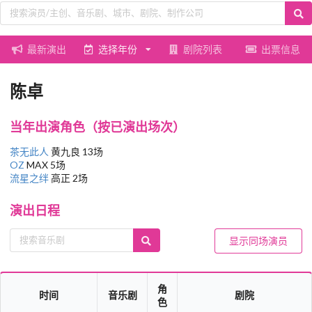
最新演出
选择年份
剧院列表
出票信息
陈卓
当年出演角色（按已演出场次）
茶无此人
黄九良 13场
OZ
MAX 5场
流星之绊
高正 2场
演出日程
显示同场演员
角
时间
音乐剧
剧院
色