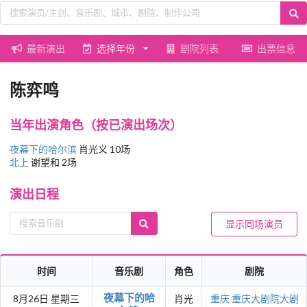
最新演出
选择年份
剧院列表
出票信息
陈弈鸣
当年出演角色（按已演出场次）
夜幕下的哈尔滨
肖光义 10场
北上
谢望和 2场
演出日程
显示同场演员
时间
音乐剧
角色
剧院
夜幕下的哈
8月26日 星期三
肖光
重庆
重庆大剧院大剧