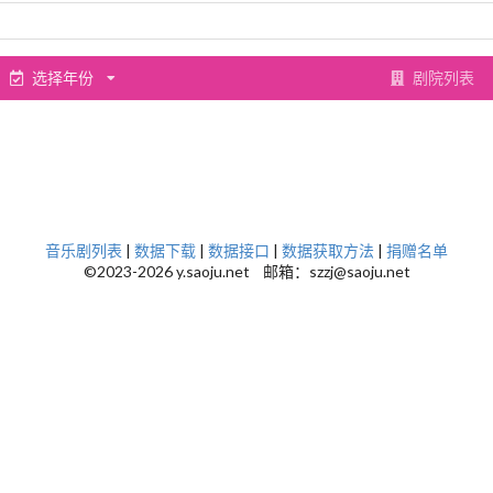
选择年份
剧院列表
音乐剧列表
|
数据下载
|
数据接口
|
数据获取方法
|
捐赠名单
©2023-2026 y.saoju.net 邮箱：szzj@saoju.net