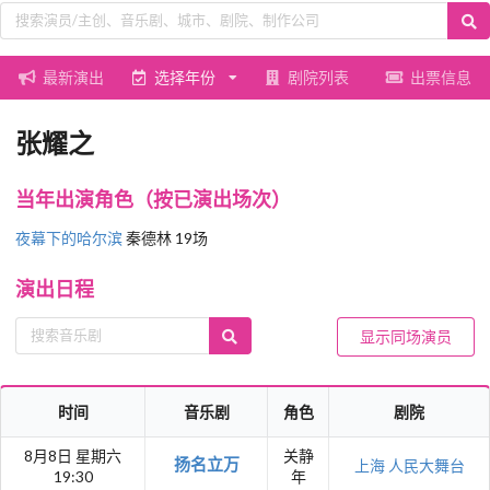
最新演出
选择年份
剧院列表
出票信息
张耀之
当年出演角色（按已演出场次）
夜幕下的哈尔滨
秦德林 19场
演出日程
显示同场演员
时间
音乐剧
角色
剧院
8月8日 星期六
关静
扬名立万
上海
人民大舞台
19:30
年