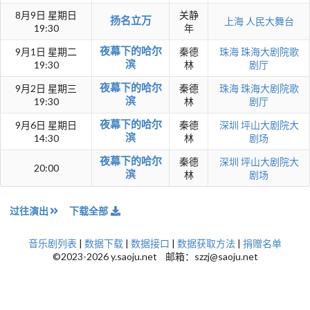
8月9日 星期日
关静
扬名立万
上海
人民大舞台
19:30
年
夜幕下的哈尔
9月1日 星期二
秦德
珠海
珠海大剧院歌
滨
19:30
林
剧厅
夜幕下的哈尔
9月2日 星期三
秦德
珠海
珠海大剧院歌
滨
19:30
林
剧厅
夜幕下的哈尔
9月6日 星期日
秦德
深圳
坪山大剧院大
滨
14:30
林
剧场
夜幕下的哈尔
秦德
深圳
坪山大剧院大
20:00
滨
林
剧场
过往演出
下载全部
音乐剧列表
|
数据下载
|
数据接口
|
数据获取方法
|
捐赠名单
©2023-2026 y.saoju.net 邮箱：szzj@saoju.net