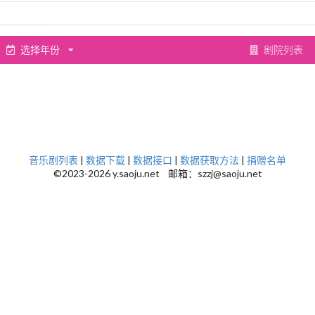
选择年份
剧院列表
音乐剧列表
|
数据下载
|
数据接口
|
数据获取方法
|
捐赠名单
©2023-2026 y.saoju.net 邮箱：szzj@saoju.net