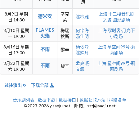
员
8月9日 星期
辛克
上海
十二楼音乐剧
德米安
陈檀雅
日 14:30
莱
之城·圆形剧场
FLAMES
8月10日 星期
梅瑞
何铭海
上海
缪时客·月光下
火焰
一 19:30
狄斯
汤佳明
小剧场
8月16日 星期
杨依泠
上海
星空间99号·莉
不雨
黎辛
日 17:00
陈姝月
莉剧场
8月22日 星期
孟爽
杨
上海
星空间99号·莉
不雨
黎辛
六 19:30
文霏
莉剧场
过往演出
下载全部
音乐剧列表
|
数据下载
|
数据接口
|
数据获取方法
|
捐赠名单
©2023-2026 y.saoju.net 邮箱：szzj@saoju.net