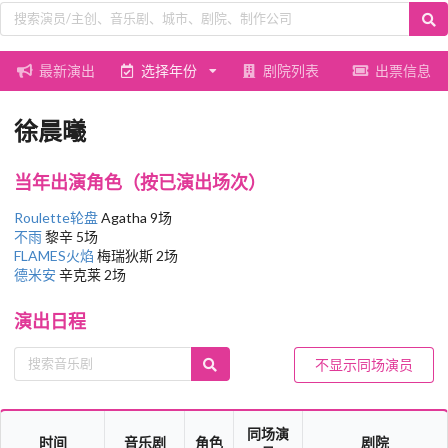
最新演出
选择年份
剧院列表
出票信息
徐晨曦
当年出演角色（按已演出场次）
Roulette轮盘
Agatha 9场
不雨
黎辛 5场
FLAMES火焰
梅瑞狄斯 2场
德米安
辛克莱 2场
演出日程
不显示同场演员
同场演
时间
音乐剧
角色
剧院