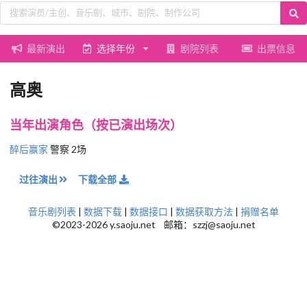
最新演出
选择年份
剧院列表
出票信息
高奥
当年出演角色（按已演出场次）
醉后赢家
警察 2场
过往演出
下载全部
音乐剧列表
|
数据下载
|
数据接口
|
数据获取方法
|
捐赠名单
©2023-2026 y.saoju.net 邮箱：szzj@saoju.net