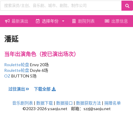
最新演出
选择年份
剧院列表
出票信息
潘延
当年出演角色（按已演出场次）
Roulette轮盘
Envy 20场
Roulette轮盘
Doyle 6场
OZ
BUTTON 5场
过往演出
下载全部
音乐剧列表
|
数据下载
|
数据接口
|
数据获取方法
|
捐赠名单
©2023-2026 y.saoju.net 邮箱：szzj@saoju.net