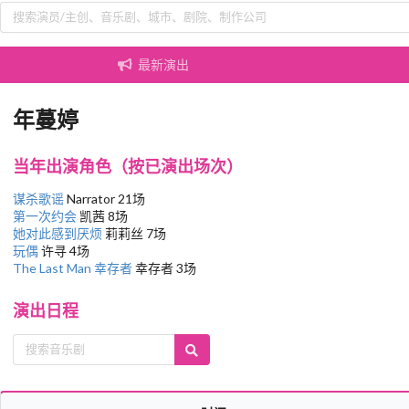
最新演出
年蔓婷
当年出演角色（按已演出场次）
谋杀歌谣
Narrator 21场
第一次约会
凯茜 8场
她对此感到厌烦
莉莉丝 7场
玩偶
许寻 4场
The Last Man 幸存者
幸存者 3场
演出日程