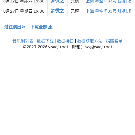
梦微之
8月22日 星期六 19:30
元稹
上海
星空间33号 鲸·剧场
梦微之
8月27日 星期四 19:30
元稹
上海
星空间33号 鲸·剧场
过往演出
下载全部
音乐剧列表
|
数据下载
|
数据接口
|
数据获取方法
|
捐赠名单
©2023-2026 y.saoju.net 邮箱：szzj@saoju.net