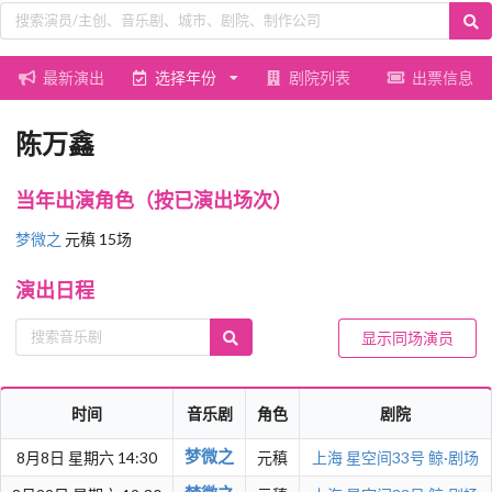
最新演出
选择年份
剧院列表
出票信息
陈万鑫
当年出演角色（按已演出场次）
梦微之
元稹 15场
演出日程
显示同场演员
时间
音乐剧
角色
剧院
梦微之
8月8日 星期六 14:30
元稹
上海
星空间33号 鲸·剧场