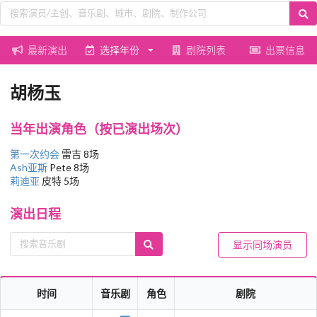
最新演出
选择年份
剧院列表
出票信息
胡杨玉
当年出演角色（按已演出场次）
第一次约会
雷吉 8场
Ash亚斯
Pete 8场
莉迪亚
皮特 5场
演出日程
显示同场演员
时间
音乐剧
角色
剧院