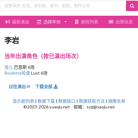
最新演出
选择年份
剧院列表
出票信息
李岩
当年出演角色（按已演出场次）
宠儿
巴恩斯 6场
Roulette轮盘
Lust 6场
过往演出
下载全部
音乐剧列表
|
数据下载
|
数据接口
|
数据获取方法
|
捐赠名单
©2023-2026 y.saoju.net 邮箱：szzj@saoju.net