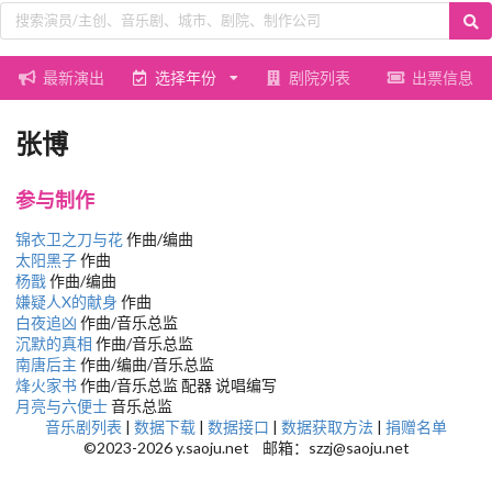
最新演出
选择年份
剧院列表
出票信息
张博
参与制作
锦衣卫之刀与花
作曲/编曲
太阳黑子
作曲
杨戬
作曲/编曲
嫌疑人X的献身
作曲
白夜追凶
作曲/音乐总监
沉默的真相
作曲/音乐总监
南唐后主
作曲/编曲/音乐总监
烽火家书
作曲/音乐总监 配器 说唱编写
月亮与六便士
音乐总监
音乐剧列表
|
数据下载
|
数据接口
|
数据获取方法
|
捐赠名单
©2023-2026 y.saoju.net 邮箱：szzj@saoju.net