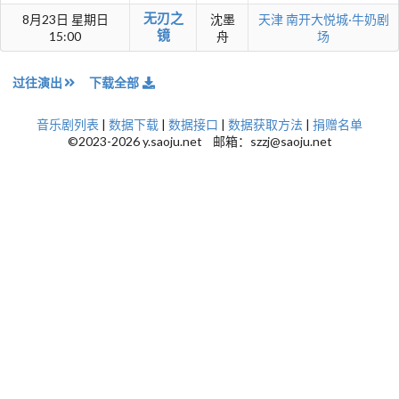
无刃之
8月23日 星期日
沈墨
天津
南开大悦城·牛奶剧
镜
15:00
舟
场
过往演出
下载全部
音乐剧列表
|
数据下载
|
数据接口
|
数据获取方法
|
捐赠名单
©2023-2026 y.saoju.net 邮箱：szzj@saoju.net