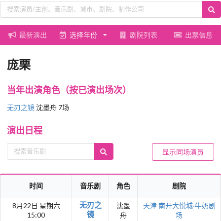
最新演出
选择年份
剧院列表
出票信息
庞栗
当年出演角色（按已演出场次）
无刃之镜
沈墨舟 7场
演出日程
显示同场演员
时间
音乐剧
角色
剧院
无刃之
8月22日 星期六
沈墨
天津
南开大悦城·牛奶剧
镜
15:00
舟
场