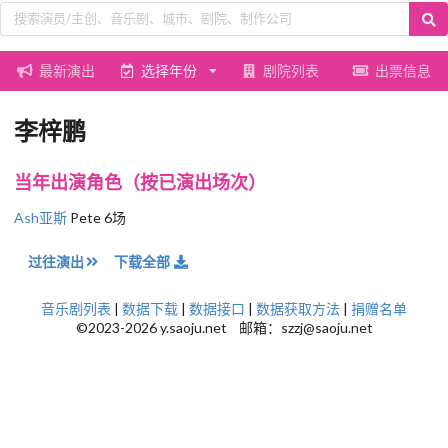
最新演出
选择年份
剧院列表
出票信息
李梓鹏
当年出演角色（按已演出场次）
Ash亚斯
Pete 6场
过往演出
下载全部
音乐剧列表
|
数据下载
|
数据接口
|
数据获取方法
|
捐赠名单
©2023-2026 y.saoju.net 邮箱：szzj@saoju.net