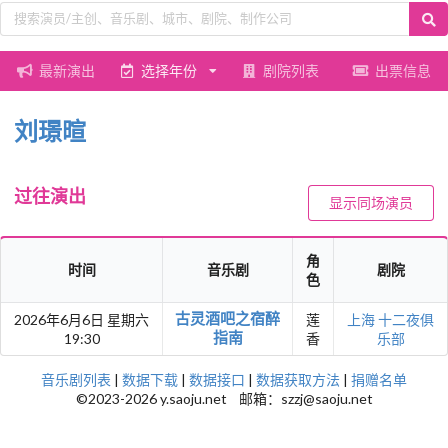
最新演出
选择年份
剧院列表
出票信息
刘璟暄
过往演出
显示同场演员
角
时间
音乐剧
剧院
色
古灵酒吧之宿醉
2026年6月6日 星期六
莲
上海
十二夜俱
指南
19:30
香
乐部
音乐剧列表
|
数据下载
|
数据接口
|
数据获取方法
|
捐赠名单
©2023-2026 y.saoju.net 邮箱：szzj@saoju.net