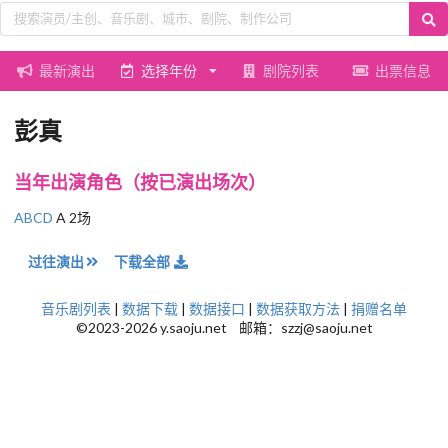
最新演出
选择年份
剧院列表
出票信息
彭真
当年出演角色（按已演出场次）
ABCD
A 2场
过往演出
下载全部
音乐剧列表
|
数据下载
|
数据接口
|
数据获取方法
|
捐赠名单
©2023-2026 y.saoju.net 邮箱：szzj@saoju.net