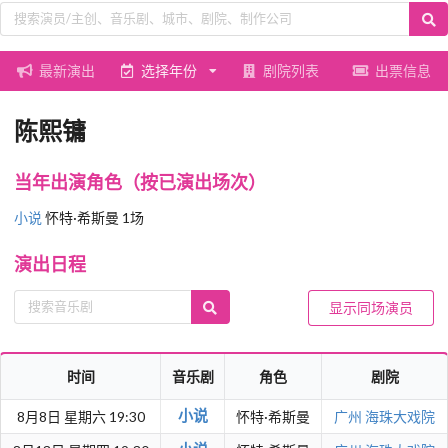
最新演出
选择年份
剧院列表
出票信息
陈熙镛
当年出演角色（按已演出场次）
小说
怀特·希斯曼 1场
演出日程
显示同场演员
时间
音乐剧
角色
剧院
小说
8月8日 星期六 19:30
怀特·希斯曼
广州
海珠大戏院