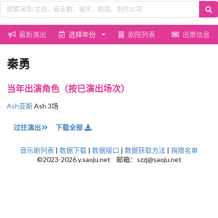
最新演出
选择年份
剧院列表
出票信息
秦勇
当年出演角色（按已演出场次）
Ash亚斯
Ash 3场
过往演出
下载全部
音乐剧列表
|
数据下载
|
数据接口
|
数据获取方法
|
捐赠名单
©2023-2026 y.saoju.net 邮箱：szzj@saoju.net