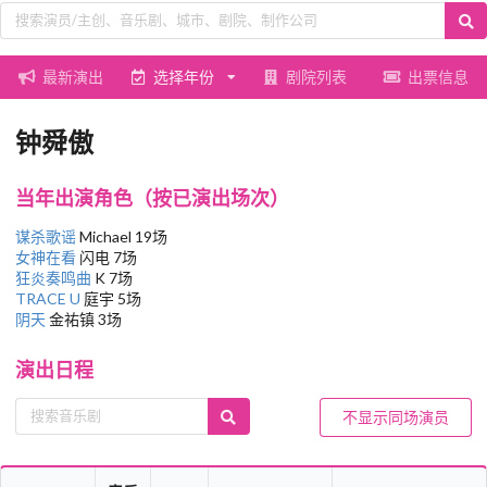
最新演出
选择年份
剧院列表
出票信息
钟舜傲
当年出演角色（按已演出场次）
谋杀歌谣
Michael 19场
女神在看
闪电 7场
狂炎奏鸣曲
K 7场
TRACE U
庭宇 5场
阴天
金祐镇 3场
演出日程
不显示同场演员