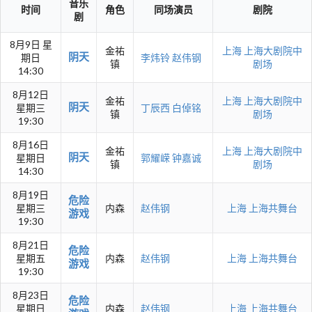
音乐
时间
角色
同场演员
剧院
剧
8月9日 星
金祐
上海
上海大剧院中
阴天
期日
李炜铃
赵伟钢
镇
剧场
14:30
8月12日
金祐
上海
上海大剧院中
阴天
星期三
丁辰西
白倬铭
镇
剧场
19:30
8月16日
金祐
上海
上海大剧院中
阴天
星期日
郭耀嵘
钟嘉诚
镇
剧场
14:30
8月19日
危险
星期三
内森
赵伟钢
上海
上海共舞台
游戏
19:30
8月21日
危险
星期五
内森
赵伟钢
上海
上海共舞台
游戏
19:30
8月23日
危险
星期日
内森
赵伟钢
上海
上海共舞台